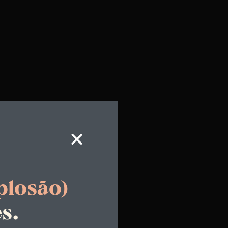
plosão)
s.