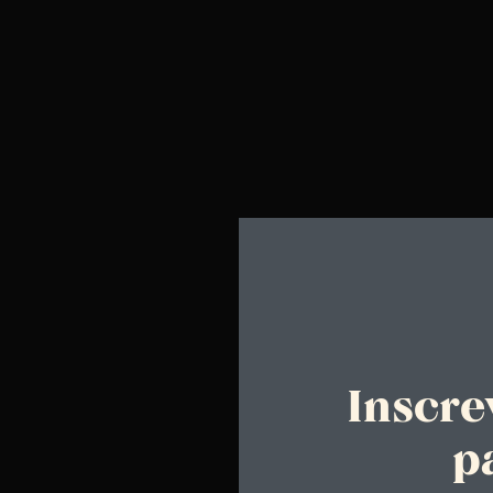
Inscre
p